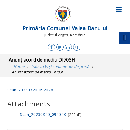
Primăria Comunei Valea Danului
județul Argeș, România
Anunț acord de mediu DJ703H
Home
Informări și comunicate de presă
Anunț acord de mediu DJ703H...
Scan_20230320_092028
Attachments
Scan_20230320_092028
(290 kB)