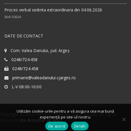
Proces verbal sedinta extraordinara din 04.06.2026
30/07/2026
DATE DE CONTACT
Com. Valea Danului, jud. Argeș
0248/724.458
0248/724.458
primarie@valeadanului.cjarges.ro
L-V 08:00-16:00
Utilizăm cookie-urile pentru a vă asigura cea mai bună
Copyright © 2023 Primăria Comunei Valea Danului. All rights
experiență pe site-ul nostru.
reserved.
Site dezvoltat de WMT
.
De acord
Detalii