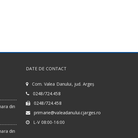
DATE DE CONTACT
Com. Valea Danului, jud. Argeș
0248/724.458
0248/724.458
nara din
primarie@valeadanului.cjarges.ro
L-V 08:00-16:00
nara din