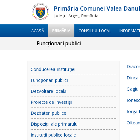
Primăria Comunei Valea Danul
județul Argeș, România
ACASĂ
PRIMĂRIA
CONSILIUL LOCAL
INFORMATI
Funcționari publici
Diaco
Conducerea instituției
Dinca 
Funcționari publici
Gagiu
Dezvoltare locală
Ionesc
Proiecte de investiții
Iorga 
Dezbateri publice
Oltean
Dispoziții ale primarului
Instituții publice locale