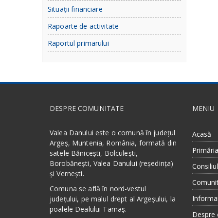
Situații financiare
Rapoarte de activitate
Raportul primarului
DESPRE COMUNITATE
MENIU
Valea Danului este o comună în județul
Acasă
Argeș, Muntenia, România, formată din
Primări
satele Bănicești, Bolculești,
Borobănești, Valea Danului (reședința)
Consiliul
și Vernești.
Comuni
Comuna se află în nord-vestul
Informa
județului, pe malul drept al Argeșului, la
poalele Dealului Tamaș.
Despre 