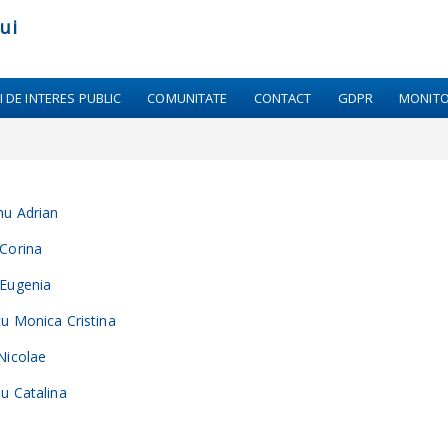
ui
I DE INTERES PUBLIC
COMUNITATE
CONTACT
GDPR
MONITO
nu Adrian
Corina
 Eugenia
u Monica Cristina
Nicolae
u Catalina