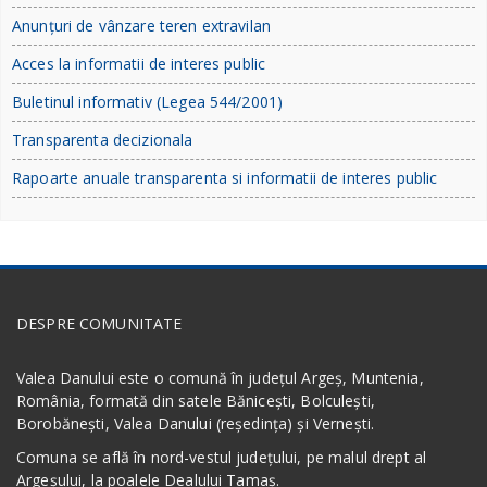
Anunțuri de vânzare teren extravilan
Acces la informatii de interes public
Buletinul informativ (Legea 544/2001)
Transparenta decizionala
Rapoarte anuale transparenta si informatii de interes public
DESPRE COMUNITATE
Valea Danului este o comună în județul Argeș, Muntenia,
România, formată din satele Bănicești, Bolculești,
Borobănești, Valea Danului (reședința) și Vernești.
Comuna se află în nord-vestul județului, pe malul drept al
Argeșului, la poalele Dealului Tamaș.