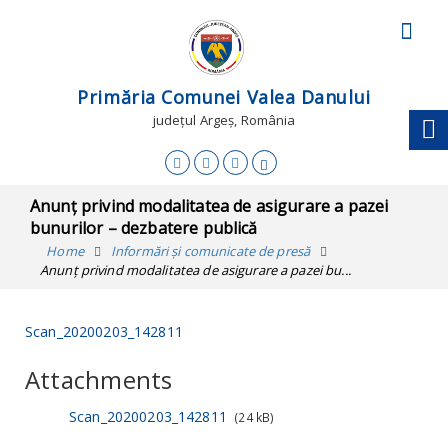
Primăria Comunei Valea Danului
județul Argeș, România
Anunț privind modalitatea de asigurare a pazei
bunurilor – dezbatere publică
Home
Informări și comunicate de presă
Anunț privind modalitatea de asigurare a pazei bu...
Scan_20200203_142811
Attachments
Scan_20200203_142811
(24 kB)