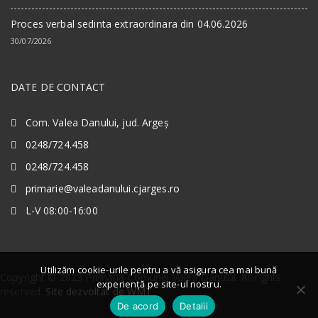
Proces verbal sedinta extraordinara din 04.06.2026
30/07/2026
DATE DE CONTACT
Com. Valea Danului, jud. Argeș
0248/724.458
0248/724.458
primarie@valeadanului.cjarges.ro
L-V 08:00-16:00
Utilizăm cookie-urile pentru a vă asigura cea mai bună
Copyright © 2023 Primăria Comunei Valea Danului. All rights
experiență pe site-ul nostru.
reserved.
Site dezvoltat de WMT
.
De acord
Detalii