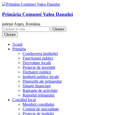
Primăria Comunei Valea Danului
județul Argeș, România
Căutare
Acasă
Primăria
Conducerea instituției
Funcționari publici
Dezvoltare locală
Proiecte de investiții
Dezbateri publice
Instituții publice locale
Dispoziții ale primarului
Situații financiare
Rapoarte de activitate
Raportul primarului
Consiliul local
Membrii consiliului
Comisii de specialitate
Proiecte de hotărâri