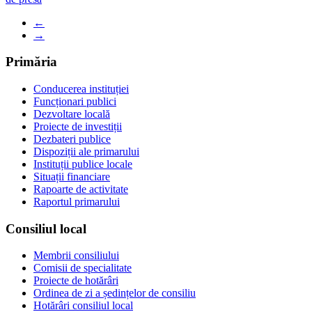
←
→
Primăria
Conducerea instituției
Funcționari publici
Dezvoltare locală
Proiecte de investiții
Dezbateri publice
Dispoziții ale primarului
Instituții publice locale
Situații financiare
Rapoarte de activitate
Raportul primarului
Consiliul local
Membrii consiliului
Comisii de specialitate
Proiecte de hotărâri
Ordinea de zi a ședințelor de consiliu
Hotărâri consiliul local