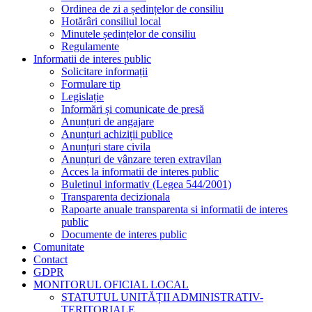
Ordinea de zi a ședințelor de consiliu
Hotărâri consiliul local
Minutele ședințelor de consiliu
Regulamente
Informatii de interes public
Solicitare informații
Formulare tip
Legislație
Informări și comunicate de presă
Anunțuri de angajare
Anunțuri achiziții publice
Anunțuri stare civila
Anunțuri de vânzare teren extravilan
Acces la informatii de interes public
Buletinul informativ (Legea 544/2001)
Transparenta decizionala
Rapoarte anuale transparenta si informatii de interes
public
Documente de interes public
Comunitate
Contact
GDPR
MONITORUL OFICIAL LOCAL
STATUTUL UNITĂȚII ADMINISTRATIV-
TERITORIALE