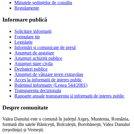
Minutele ședințelor de consiliu
Regulamente
Informare publică
Solicitare informații
Formulare tip
Legislație
Informări și comunicate de presă
Anunțuri de angajare
Anunțuri achiziții publice
Anunțuri stare civila
Dezbateri publice
Anunțuri de vânzare teren extravilan
Acces la informatii de interes public
Buletinul informativ (Legea 544/2001)
Transparenta decizionala
Rapoarte anuale transparenta si informatii de interes public
Despre comunitate
Valea Danului este o comună în județul Argeș, Muntenia, România,
formată din satele Bănicești, Bolculești, Borobănești, Valea Danului
(reședința) și Vernești.