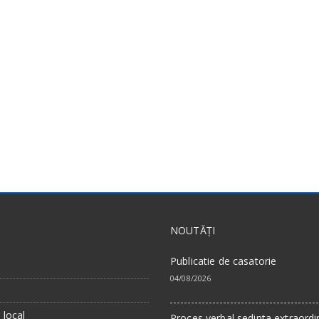
NOUTĂȚI
Publicatie de casatorie
04/08/2026
a
 local
Proces verbal sedinta extraordi