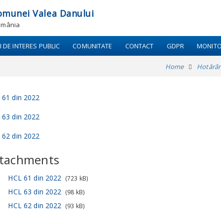
omunei Valea Danului
România
I DE INTERES PUBLIC
COMUNITATE
CONTACT
GDPR
MONITO
Home
Hotărâri
 61 din 2022
 63 din 2022
 62 din 2022
tachments
HCL 61 din 2022
(723 kB)
HCL 63 din 2022
(98 kB)
HCL 62 din 2022
(93 kB)