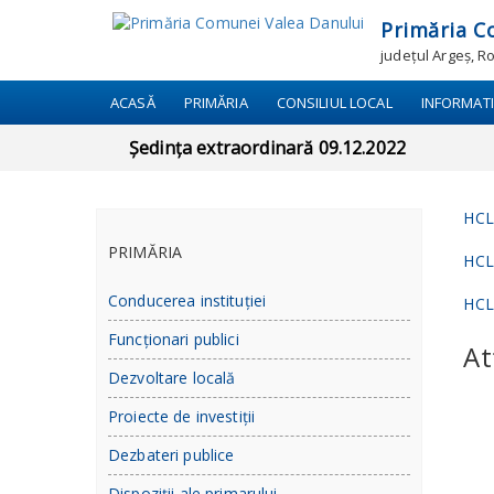
Primăria C
județul Argeș, 
ACASĂ
PRIMĂRIA
CONSILIUL LOCAL
INFORMATI
Ședința extraordinară 09.12.2022
HCL
PRIMĂRIA
HCL
Conducerea instituției
HCL
Funcționari publici
At
Dezvoltare locală
Proiecte de investiții
Dezbateri publice
Dispoziții ale primarului