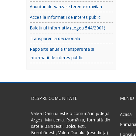
Anunțuri de vânzare teren extravilan
Acces la informatii de interes public
Buletinul informativ (Legea 544/2001)
Transparenta decizionala
Rapoarte anuale transparenta si
informatii de interes public
DESPRE COMUNITATE
MENIU
Valea Danului este o comună în județul
Acasă
Argeș, Muntenia, România, formată din
Primări
satele Bănicești, Bolculești,
Borobănești, Valea Danului (reședința)
Consiliul