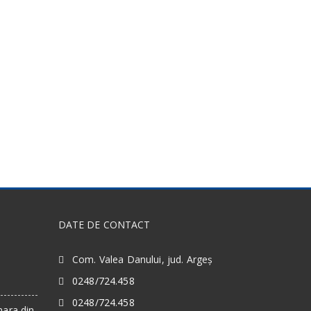
DATE DE CONTACT
Com. Valea Danului, jud. Argeș
0248/724.458
0248/724.458
nara din