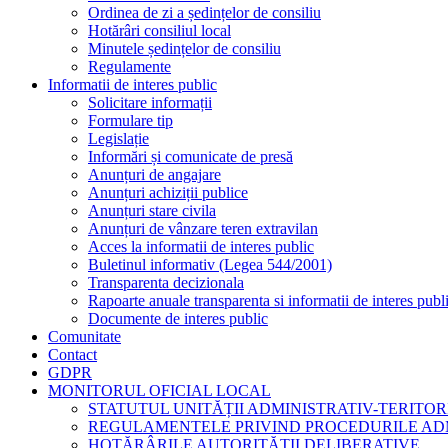
Ordinea de zi a ședințelor de consiliu
Hotărâri consiliul local
Minutele ședințelor de consiliu
Regulamente
Informatii de interes public
Solicitare informații
Formulare tip
Legislație
Informări și comunicate de presă
Anunțuri de angajare
Anunțuri achiziții publice
Anunțuri stare civila
Anunțuri de vânzare teren extravilan
Acces la informatii de interes public
Buletinul informativ (Legea 544/2001)
Transparenta decizionala
Rapoarte anuale transparenta si informatii de interes publ
Documente de interes public
Comunitate
Contact
GDPR
MONITORUL OFICIAL LOCAL
STATUTUL UNITĂȚII ADMINISTRATIV-TERITOR
REGULAMENTELE PRIVIND PROCEDURILE AD
HOTĂRÂRILE AUTORITĂȚII DELIBERATIVE