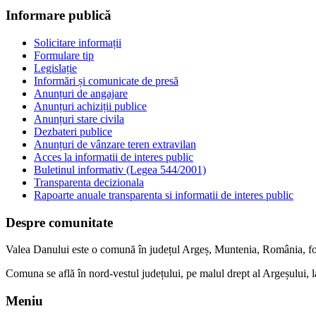
Informare publică
Solicitare informații
Formulare tip
Legislație
Informări și comunicate de presă
Anunțuri de angajare
Anunțuri achiziții publice
Anunțuri stare civila
Dezbateri publice
Anunțuri de vânzare teren extravilan
Acces la informatii de interes public
Buletinul informativ (Legea 544/2001)
Transparenta decizionala
Rapoarte anuale transparenta si informatii de interes public
Despre comunitate
Valea Danului este o comună în județul Argeș, Muntenia, România, form
Comuna se află în nord-vestul județului, pe malul drept al Argeșului, 
Meniu