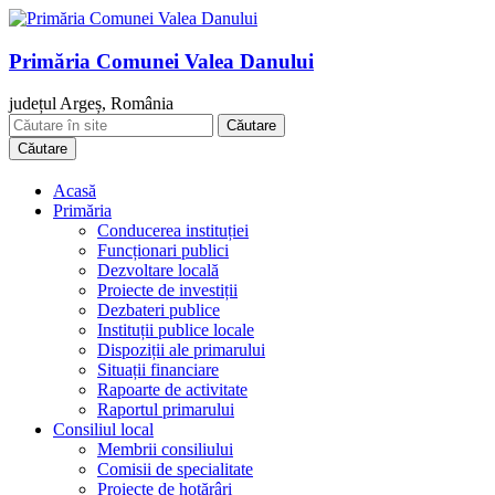
Primăria Comunei Valea Danului
județul Argeș, România
Căutare
Acasă
Primăria
Conducerea instituției
Funcționari publici
Dezvoltare locală
Proiecte de investiții
Dezbateri publice
Instituții publice locale
Dispoziții ale primarului
Situații financiare
Rapoarte de activitate
Raportul primarului
Consiliul local
Membrii consiliului
Comisii de specialitate
Proiecte de hotărâri