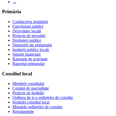
→
Primăria
Conducerea instituției
Funcționari publici
Dezvoltare locală
Proiecte de investiții
Dezbateri publice
Dispoziții ale primarului
Instituții publice locale
Situații financiare
Rapoarte de activitate
Raportul primarului
Consiliul local
Membrii consiliului
Comisii de specialitate
Proiecte de hotărâri
Ordinea de zi a ședințelor de consiliu
Hotărâri consiliul local
Minutele ședințelor de consiliu
Regulamente