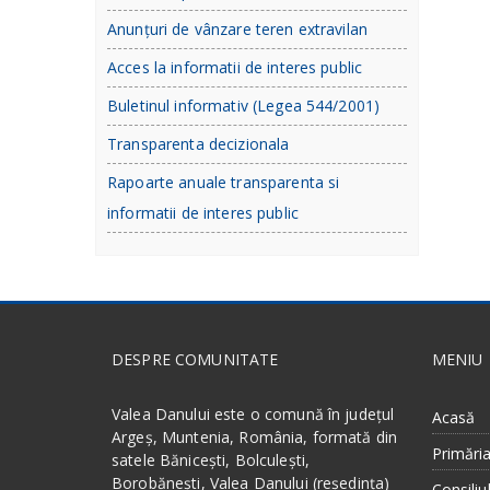
Anunțuri de vânzare teren extravilan
Acces la informatii de interes public
Buletinul informativ (Legea 544/2001)
Transparenta decizionala
Rapoarte anuale transparenta si
informatii de interes public
DESPRE COMUNITATE
MENIU
Valea Danului este o comună în județul
Acasă
Argeș, Muntenia, România, formată din
Primări
satele Bănicești, Bolculești,
Borobănești, Valea Danului (reședința)
Consiliul