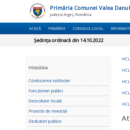
Primăria Comunei Valea Danul
județul Argeș, România
ACASĂ
PRIMĂRIA
CONSILIUL LOCAL
INFORMATI
Ședința ordinară din 14.10.2022
HCL
PRIMĂRIA
HCL
Conducerea instituției
HCL
Funcționari publici
HCL
Dezvoltare locală
HCL
Proiecte de investiții
At
Dezbateri publice