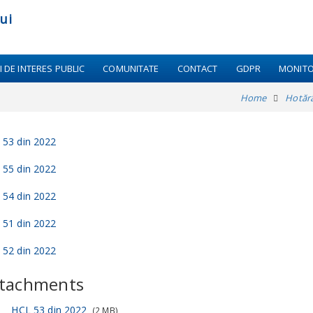
ui
I DE INTERES PUBLIC
COMUNITATE
CONTACT
GDPR
MONITO
Home
Hotărâr
 53 din 2022
 55 din 2022
 54 din 2022
 51 din 2022
 52 din 2022
tachments
HCL 53 din 2022
(2 MB)