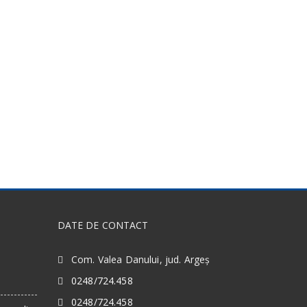
DATE DE CONTACT
Com. Valea Danului, jud. Argeș
0248/724.458
0248/724.458