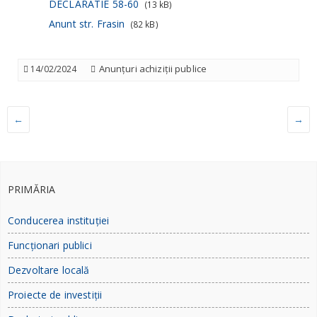
DECLARATIE 58-60
(13 kB)
Anunt str. Frasin
(82 kB)
Anunțuri achiziții publice
14/02/2024
←
→
PRIMĂRIA
Conducerea instituției
Funcționari publici
Dezvoltare locală
Proiecte de investiții