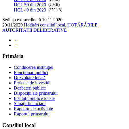
HCL 50 din 2020
(2 MB)
HCL 49 din 2020
(379 kB)
Ședința extraordinară 19.11.2020
20/11/2020
Hotărâri consiliul local
,
HOTĂRÂRILE
AUTORITĂȚII DELIBERATIVE
←
→
Primăria
Conducerea instituției
Funcționari publici
Dezvoltare locală
Proiecte de investiții
Dezbateri publice
Dispoziții ale primarului
Instituții publice locale
Situații financiare
Rapoarte de activitate
Raportul primarului
Consiliul local