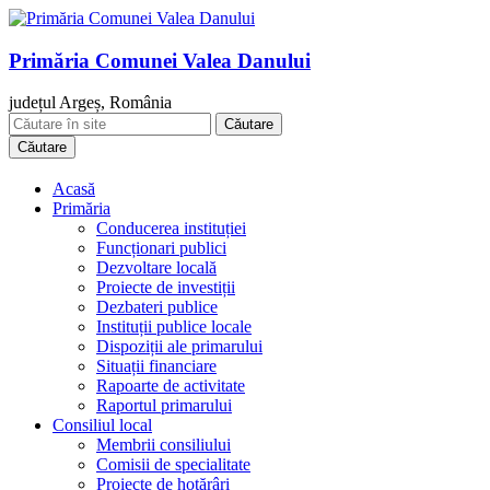
Primăria Comunei Valea Danului
județul Argeș, România
Căutare
Acasă
Primăria
Conducerea instituției
Funcționari publici
Dezvoltare locală
Proiecte de investiții
Dezbateri publice
Instituții publice locale
Dispoziții ale primarului
Situații financiare
Rapoarte de activitate
Raportul primarului
Consiliul local
Membrii consiliului
Comisii de specialitate
Proiecte de hotărâri