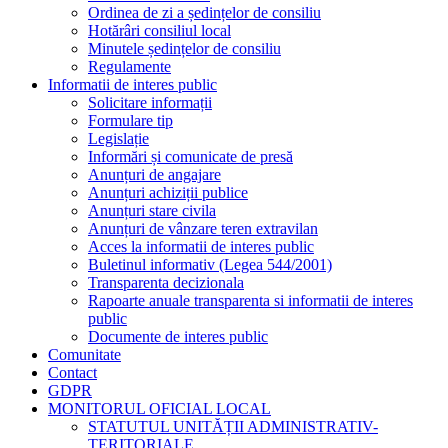
Ordinea de zi a ședințelor de consiliu
Hotărâri consiliul local
Minutele ședințelor de consiliu
Regulamente
Informatii de interes public
Solicitare informații
Formulare tip
Legislație
Informări și comunicate de presă
Anunțuri de angajare
Anunțuri achiziții publice
Anunțuri stare civila
Anunțuri de vânzare teren extravilan
Acces la informatii de interes public
Buletinul informativ (Legea 544/2001)
Transparenta decizionala
Rapoarte anuale transparenta si informatii de interes
public
Documente de interes public
Comunitate
Contact
GDPR
MONITORUL OFICIAL LOCAL
STATUTUL UNITĂȚII ADMINISTRATIV-
TERITORIALE