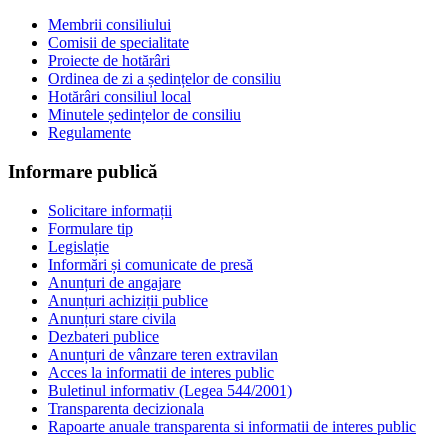
Membrii consiliului
Comisii de specialitate
Proiecte de hotărâri
Ordinea de zi a ședințelor de consiliu
Hotărâri consiliul local
Minutele ședințelor de consiliu
Regulamente
Informare publică
Solicitare informații
Formulare tip
Legislație
Informări și comunicate de presă
Anunțuri de angajare
Anunțuri achiziții publice
Anunțuri stare civila
Dezbateri publice
Anunțuri de vânzare teren extravilan
Acces la informatii de interes public
Buletinul informativ (Legea 544/2001)
Transparenta decizionala
Rapoarte anuale transparenta si informatii de interes public